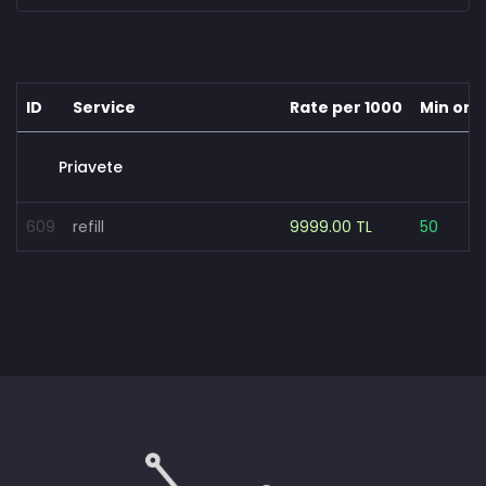
ID
Service
Rate per 1000
Min ord
Priavete
609
refill
9999.00 TL
50