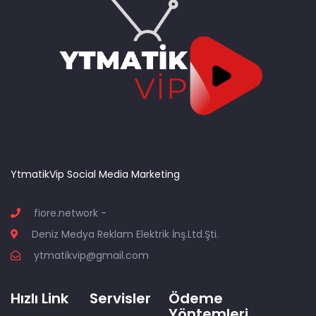
YtmatikVip Social Media Marketing
fiore.network -
Deniz Medya Reklam Elektrik İnş.Ltd.Şti.
ytmatikvip@gmail.com
Hızlı Link
Servisler
Ödeme
Yöntemleri