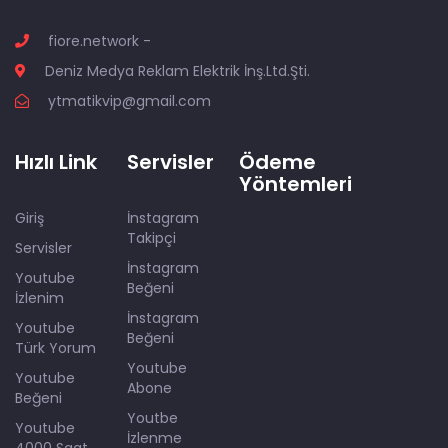
fiore.network -
Deniz Medya Reklam Elektrik İnş.Ltd.Şti.
ytmatikvip@gmail.com
Hızlı Link
Servisler
Ödeme
Yöntemleri
Giriş
İnstagram
Takipçi
Servisler
İnstagram
Youtube
Beğeni
İzlenim
İnstagram
Youtube
Beğeni
Türk Yorum
Youtube
Youtube
Abone
Beğeni
Youtbe
Youtube
İzlenme