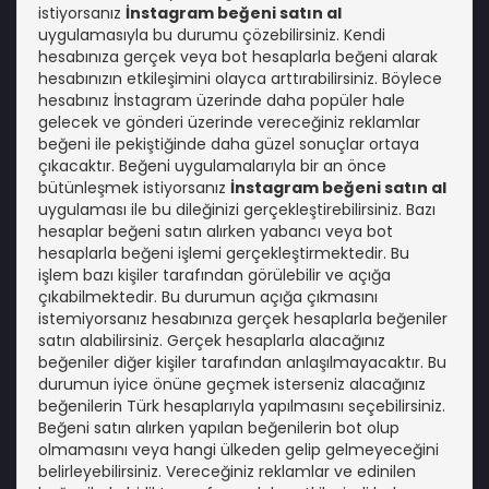
istiyorsanız
İnstagram beğeni satın al
uygulamasıyla bu durumu çözebilirsiniz. Kendi
hesabınıza gerçek veya bot hesaplarla beğeni alarak
hesabınızın etkileşimini olayca arttırabilirsiniz. Böylece
hesabınız İnstagram üzerinde daha popüler hale
gelecek ve gönderi üzerinde vereceğiniz reklamlar
beğeni ile pekiştiğinde daha güzel sonuçlar ortaya
çıkacaktır. Beğeni uygulamalarıyla bir an önce
bütünleşmek istiyorsanız
İnstagram beğeni satın al
uygulaması ile bu dileğinizi gerçekleştirebilirsiniz. Bazı
hesaplar beğeni satın alırken yabancı veya bot
hesaplarla beğeni işlemi gerçekleştirmektedir. Bu
işlem bazı kişiler tarafından görülebilir ve açığa
çıkabilmektedir. Bu durumun açığa çıkmasını
istemiyorsanız hesabınıza gerçek hesaplarla beğeniler
satın alabilirsiniz. Gerçek hesaplarla alacağınız
beğeniler diğer kişiler tarafından anlaşılmayacaktır. Bu
durumun iyice önüne geçmek isterseniz alacağınız
beğenilerin Türk hesaplarıyla yapılmasını seçebilirsiniz.
Beğeni satın alırken yapılan beğenilerin bot olup
olmamasını veya hangi ülkeden gelip gelmeyeceğini
belirleyebilirsiniz. Vereceğiniz reklamlar ve edinilen