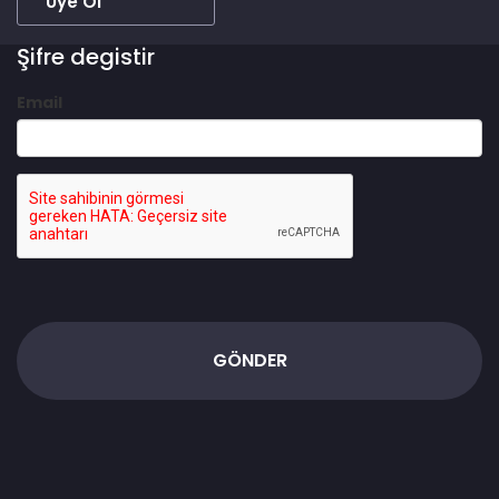
Üye Ol
Şifre degistir
Email
GÖNDER