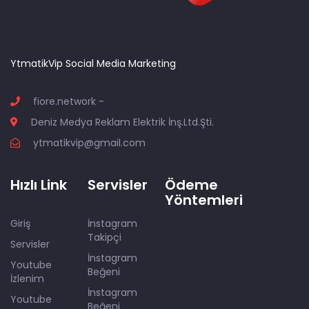
YtmatikVip Social Media Marketing
fiore.network -
Deniz Medya Reklam Elektrik İnş.Ltd.Şti.
ytmatikvip@gmail.com
Hızlı Link
Servisler
Ödeme
Yöntemleri
Giriş
İnstagram
Takipçi
Servisler
İnstagram
Youtube
Beğeni
İzlenim
İnstagram
Youtube
Beğeni