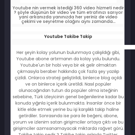
Youtube nin vermek istediği 360 video hizmeti nedir
? şöyle düşünün bir video ve tüm etrafınızı sarıyor
yani arkanızda yanınızda her yeriniz de video
çekimi ve seyretme olağını aynı zamanda...
Y
outube Takibe Takip
Her şeyin kolay yolunun bulunmaya çalışıldığı gibi,
Youtube abone artırmanın da kolay yolu bulundu.
Youtube'un bir hobi veya bir ek gelir olmaktan
çıkmasıyla beraber hakkında çok fazla şey yazılıp
çizildi. Onlarca strateji geliştirildi, binlerce blog açıldı
ve on binlerce içerik üretildi. Nasıl popüler
olunacağından tutun da popüler olma isteğinin
sebebine, Türk izleyicinin genel beğenilerine kadar bu
konuda yığınla içerik bulunmakta. İnsanlar önce bir
kitle elde etmek yerine bu işi karşılıklı takip haline
getirdiler. Sonrasında ise para ile beğeni, abone,
yorum ve izlenim satan girişimciler ortaya çıktı ve bu
girişimciler azımsanamayacak miktarda rağvet görü.
Takibe takip nedir ? Takibe takip aslında Twitter,