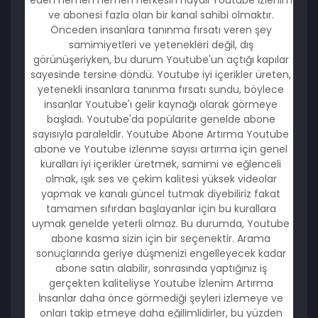
eden hemen hemen herkesin hayali Youtube İzlenim
ve abonesi fazla olan bir kanal sahibi olmaktır.
Önceden insanlara tanınma fırsatı veren şey
samimiyetleri ve yetenekleri değil, dış
görünüşeriyken, bu durum Youtube'un açtığı kapılar
sayesinde tersine döndü. Youtube iyi içerikler üreten,
yetenekli insanlara tanınma fırsatı sundu, böylece
insanlar Youtube'ı gelir kaynağı olarak görmeye
başladı. Youtube'da popülarite genelde abone
sayısıyla paraleldir. Youtube Abone Artırma Youtube
abone ve Youtube izlenme sayısı artırma için genel
kuralları iyi içerikler üretmek, samimi ve eğlenceli
olmak, ışık ses ve çekim kalitesi yüksek videolar
yapmak ve kanalı güncel tutmak diyebiliriz fakat
tamamen sıfırdan başlayanlar için bu kurallara
uymak genelde yeterli olmaz. Bu durumda, Youtube
abone kasma sizin için bir seçenektir. Arama
sonuçlarında geriye düşmenizi engelleyecek kadar
abone satın alabilir, sonrasında yaptığınız iş
gerçekten kaliteliyse Youtube İzlenim Artırma
İnsanlar daha önce görmediği şeyleri izlemeye ve
onları takip etmeye daha eğilimlidirler, bu yüzden