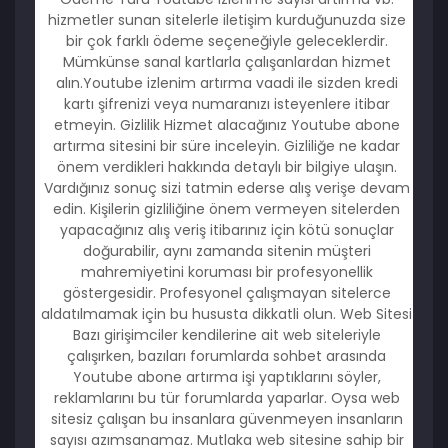
hizmetler sunan sitelerle iletişim kurduğunuzda size
bir çok farklı ödeme seçeneğiyle geleceklerdir.
Mümkünse sanal kartlarla çalışanlardan hizmet
alın.Youtube izlenim artırma vaadi ile sizden kredi
kartı şifrenizi veya numaranızı isteyenlere itibar
etmeyin. Gizlilik Hizmet alacağınız Youtube abone
artırma sitesini bir süre inceleyin. Gizliliğe ne kadar
önem verdikleri hakkında detaylı bir bilgiye ulaşın.
Vardığınız sonuç sizi tatmin ederse alış verişe devam
edin. Kişilerin gizliliğine önem vermeyen sitelerden
yapacağınız alış veriş itibarınız için kötü sonuçlar
doğurabilir, aynı zamanda sitenin müşteri
mahremiyetini koruması bir profesyonellik
göstergesidir. Profesyonel çalışmayan sitelerce
aldatılmamak için bu hususta dikkatli olun. Web Sitesi
Bazı girişimciler kendilerine ait web siteleriyle
çalışırken, bazıları forumlarda sohbet arasında
Youtube abone artırma işi yaptıklarını söyler,
reklamlarını bu tür forumlarda yaparlar. Oysa web
sitesiz çalışan bu insanlara güvenmeyen insanların
sayısı azımsanamaz. Mutlaka web sitesine sahip bir