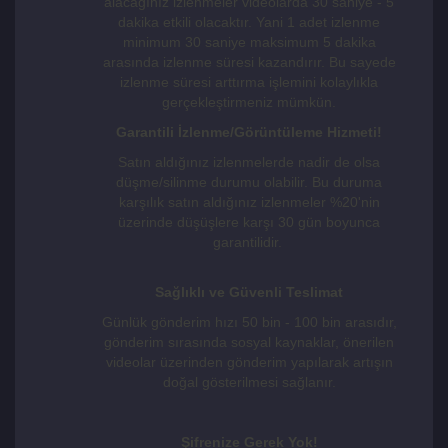
alacağınız izlenmeler videolarda 30 saniye - 5
dakika etkili olacaktır. Yani 1 adet izlenme
minimum 30 saniye maksimum 5 dakika
arasında izlenme süresi kazandırır. Bu sayede
izlenme süresi arttırma işlemini kolaylıkla
gerçekleştirmeniz mümkün.
Garantili İzlenme/Görüntüleme Hizmeti!
Satın aldığınız izlenmelerde nadir de olsa
düşme/silinme durumu olabilir. Bu duruma
karşılık satın aldığınız izlenmeler %20'nin
üzerinde düşüşlere karşı 30 gün boyunca
garantilidir.
Sağlıklı ve Güvenli Teslimat
Günlük gönderim hızı 50 bin - 100 bin arasıdır,
gönderim sırasında sosyal kaynaklar, önerilen
videolar üzerinden gönderim yapılarak artışın
doğal gösterilmesi sağlanır.
Şifrenize Gerek Yok!