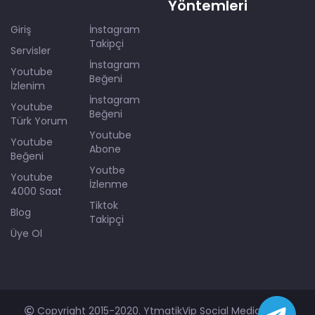
Yöntemleri
Giriş
İnstagram
Takipçi
Servisler
İnstagram
Youtube
Beğeni
İzlenim
İnstagram
Youtube
Beğeni
Türk Yorum
Youtube
Youtube
Abone
Beğeni
Youtbe
Youtube
İzlenme
4000 Saat
Tiktok
Blog
Takipçi
Üye Ol
Copyright 2015-2020. YtmatikVip Social Media