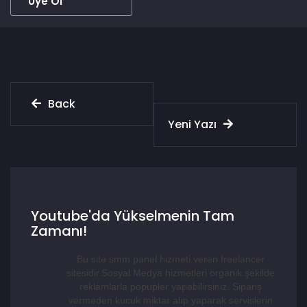
Üye Ol
Back
Yeni Yazı
Youtube'da Yükselmenin Tam
Zamanı!
Bu site smm panel hizmeti veren freelancer
sitesidir.Sosyal Medya hizmetleri organik şekilde
reklamlarla popupler yapabilirsiniz. Sipariş
vermeden kucuk miktar alıp yaparak servislerin