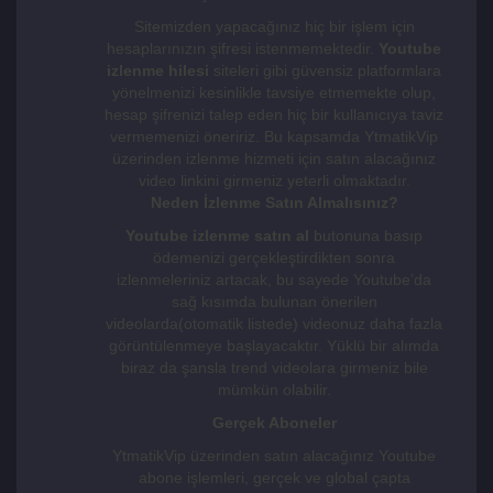
Sitemizden yapacağınız hiç bir işlem için
hesaplarınızın şifresi istenmemektedir.
Youtube
izlenme hilesi
siteleri gibi güvensiz platformlara
yönelmenizi kesinlikle tavsiye etmemekte olup,
hesap şifrenizi talep eden hiç bir kullanıcıya taviz
vermemenizi öneririz. Bu kapsamda YtmatikVip
üzerinden izlenme hizmeti için satın alacağınız
video linkini girmeniz yeterli olmaktadır.
Neden İzlenme Satın Almalısınız?
Youtube izlenme satın al
butonuna basıp
ödemenizi gerçekleştirdikten sonra
izlenmeleriniz artacak, bu sayede Youtube’da
sağ kısımda bulunan önerilen
videolarda(otomatik listede) videonuz daha fazla
görüntülenmeye başlayacaktır. Yüklü bir alımda
biraz da şansla trend videolara girmeniz bile
mümkün olabilir.
Gerçek Aboneler
YtmatikVip üzerinden satın alacağınız Youtube
abone işlemleri, gerçek ve global çapta