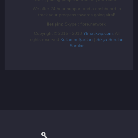
We offer 24 hour support and a dashboard to
track your progress towards going viral!
İletişim:
Skype : fiore.network
Copyright © 2016 - 2018
Ytmatikvip.com
. All
rights reserved.
Kullanım Şartları
|
Sıkça Sorulan
Sorular