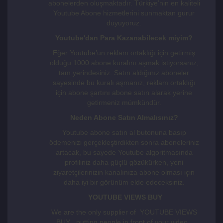
abonelerden oluşmaktadır. Türkiye’nin en kaliteli
Youtube Abone hizmetlerini sunmaktan gurur
duyuyoruz.
Youtube'dan Para Kazanabilecek miyim?
Eğer Youtube’un reklam ortaklığı için getirmiş
olduğu 1000 abone kuralını aşmak istiyorsanız,
tam yerindesiniz. Satın aldığınız aboneler
sayesinde bu kuralı aşmanız, reklam ortaklığı
için abone şartını abone satın alarak yerine
getirmeniz mümkündür.
Neden Abone Satın Almalısınız?
Youtube abone satın al butonuna basıp
ödemenizi gerçekleştirdikten sonra aboneleriniz
artacak, bu sayede Youtube algoritmasında
profiliniz daha güçlü gözükürken, yeni
ziyaretçilerinizin kanalınıza abone olması için
daha iyi bir görünüm elde edeceksiniz.
YOUTUBE VIEWS BUY
We are the only supplier of YOUTUBE VIEWS
BUY , putting people in front of your video.